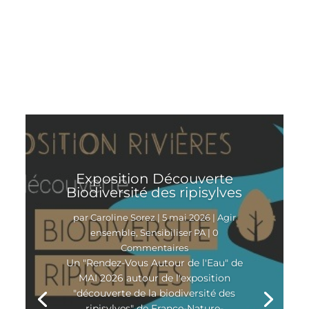
Article suivant
Exposition Découverte
Biodiversité des ripisylves
par
Caroline Sorez
|
5 mai 2026
|
Agir
ensemble
,
Sensibiliser PA
| 0
Commentaires
Un "Rendez-Vous Autour de l'Eau" de
MAI 2026 autour de l'exposition
"découverte de la biodiversité des
ripisylves" de France-Nature-