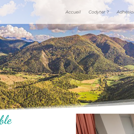
Accueil
Codyter ?
Adhésio
ble