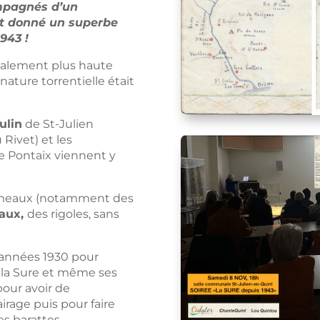
ompagnés d’un
nt donné un superbe
1943 !
également plus haute
 nature torrentielle était
ulin
de St-Julien
Rivet) et les
e Pontaix viennent y
ameaux (notamment des
aux,
des rigoles, sans
s années 1930 pour
 la Sure et même ses
pour avoir de
lairage puis pour faire
s barattes.