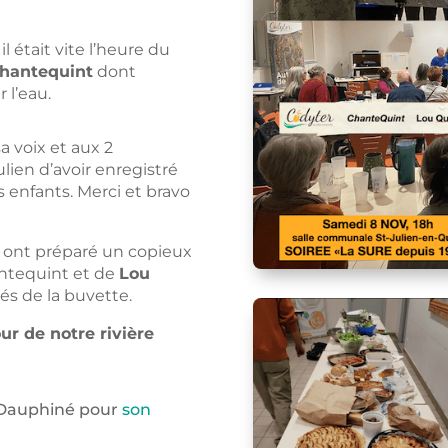
l était vite l’heure du
hantequint
dont
 l’eau.
sa voix et aux 2
lien d’avoir enregistré
s enfants. Merci et bravo
i ont préparé un copieux
antequint et de
Lou
és de la buvette.
ur de notre rivière
u Dauphiné pour
son