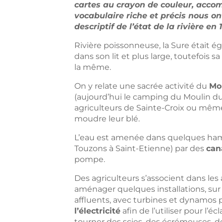
cartes au crayon de couleur, acc
vocabulaire riche et précis nous o
descriptif de l’état de la rivière en 
Rivière poissonneuse, la Sure était 
dans son lit et plus large, toutefois sa
la même.
On y relate une sacrée activité du
Mo
(aujourd’hui le camping du Moulin du 
agriculteurs de Sainte-Croix ou mêm
moudre leur blé.
L’eau est amenée dans quelques h
Touzons à Saint-Etienne) par des
can
pompe.
Des agriculteurs s’associent dans le
aménager quelques installations, sur
affluents, avec turbines et dynamos 
l’électricité
afin de l’utiliser pour l’éc
tourner des scies, des écrémeuses, de