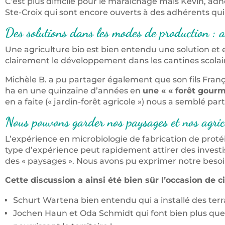
C’est plus difficile pour le maraîchage mais Kevin, a
Ste-Croix qui sont encore ouverts à des adhérents qui 
Des solutions dans les modes de production : a
Une agriculture bio est bien entendu une solution e
clairement le développement dans les cantines scolai
Michèle B. a pu partager également que son fils Fran
ha en une quinzaine d’années en
une « « forêt gour
en a faite (« jardin-forêt agricole ») nous a semblé p
Nous pouvons garder nos paysages et nos agric
L’expérience en microbiologie de fabrication de proté
type d’expérience peut rapidement attirer des investi
des « paysages ». Nous avons pu exprimer notre besoin d
Cette discussion a ainsi été bien sûr l’occasion de ci
Schurt Wartena bien entendu qui a installé des terra
Jochen Haun et Oda Schmidt qui font bien plus que v