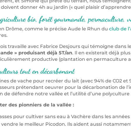
dhérent, et Simone qui prête du terrain, nous témoigne
doivent donner 4h au jardin (« quel plaisir d’apprendre
griculture bio, forêt gourmande, permaculture, v
t en Drôme, comme le précise Aude le Rhun du
club de l
res.
çois travaille avec Fabrice Desjours qui témoigne dans
mande » produisant déjà 5T/an
. Il en existerait déjà p
articulièrement productive (plantation en permaculture a
ulteurs tout en décarbonant
ines de vache pour recréer du lait (avec 94% de CO2 et 
sseurs prétendant oeuvrer pour la décarbonation de l’im
e défendre notre vallée et l’utilité d’une polyculture (
ter des pionniers de la vallée :
sses pour cultiver sans eau à Vachère dans les années 7
endre le meilleur Picodon. Ils aident aussi notamment t