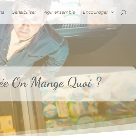
ns
Sensibiliser
Agir ensemble
Encourager
rée On Mange Quoi ?