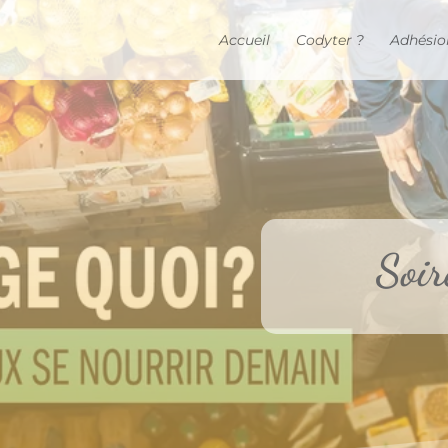
Accueil
Codyter ?
Adhésio
Soi