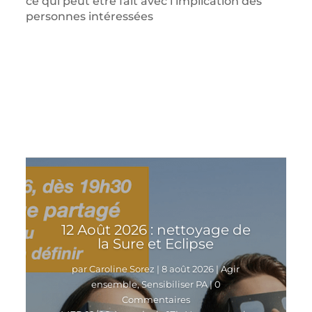
ce qui peut être fait avec l’implication des
personnes intéressées
Article suivant
12 Août 2026 : nettoyage de
la Sure et Eclipse
par
Caroline Sorez
|
8 août 2026
|
Agir
ensemble
,
Sensibiliser PA
| 0
Commentaires